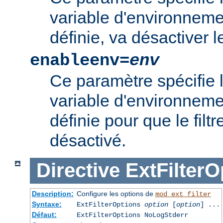
variable d'environnement
définie, va désactiver le 
enableenv=
env
Ce paramètre spécifie 
variable d'environnemen
définie pour que le filtr
désactivé.
Directive
ExtFilterO
Description:
Configure les options de
mod_ext_filter
Syntaxe:
ExtFilterOptions
option
[
option
] ...
Défaut:
ExtFilterOptions NoLogStderr