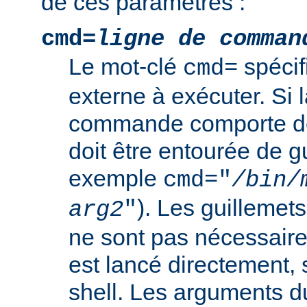
de ces paramètres :
cmd=
ligne de comman
Le mot-clé
spéci
cmd=
externe à exécuter. Si l
commande comporte de
doit être entourée de g
exemple
cmd="
/bin/
). Les guillemets
arg2
"
ne sont pas nécessair
est lancé directement, 
shell. Les arguments 