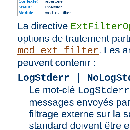
Contexte:
répertoire
Statut:
Extension
Module:
mod_ext_filter
La directive
ExtFilterO
options de traitement part
. Les 
mod_ext_filter
peuvent contenir :
LogStderr | NoLogSt
Le mot-clé
LogStderr
messages envoyés par
filtrage externe sur la s
standard doivent être e