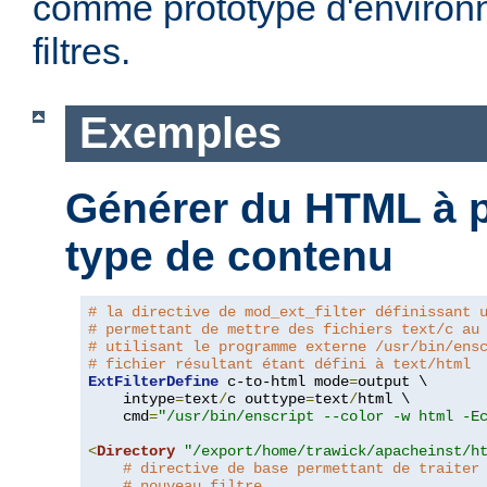
comme prototype d'environ
filtres.
Exemples
Générer du HTML à pa
type de contenu
# la directive de mod_ext_filter définissant 
# permettant de mettre des fichiers text/c au
# utilisant le programme externe /usr/bin/ens
# fichier résultant étant défini à text/html
ExtFilterDefine
 c-to-html mode
=
output \

    intype
=
text
/
c outtype
=
text
/
html \

    cmd
=
"/usr/bin/enscript --color -w html -E
<
Directory
"/export/home/trawick/apacheinst/h
# directive de base permettant de traiter
# nouveau filtre