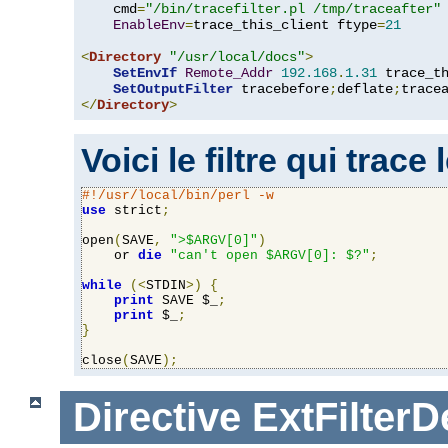
    cmd
=
"/bin/tracefilter.pl /tmp/traceafter"
 
EnableEnv
=
trace_this_client ftype
=
21
<
Directory
"/usr/local/docs"
>
SetEnvIf
Remote_Addr
192.168
.
1.31
 trace_th
SetOutputFilter
 tracebefore
;
deflate
;
</
Directory
>
Voici le filtre qui trace
#!/usr/local/bin/perl -w
use
 strict
;
open
(
SAVE
,
">$ARGV[0]"
)
    or 
die
"can't open $ARGV[0]: $?"
;
while
(<
STDIN
>)
{
print
 SAVE $_
;
print
 $_
;
}
close
(
SAVE
);
Directive
ExtFilterD