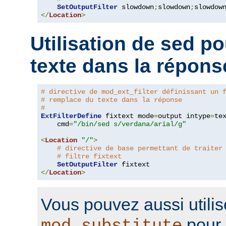
SetOutputFilter
 slowdown
;
slowdown
;
</
Location
>
Utilisation de sed p
texte dans la répons
# directive de mod_ext_filter définissant un 
# remplace du texte dans la réponse
#
ExtFilterDefine
 fixtext mode
=
output intype
=
te
    cmd
=
"/bin/sed s/verdana/arial/g"
<
Location
"/"
>
# directive de base permettant de traiter
# filtre fixtext
SetOutputFilter
</
Location
>
Vous pouvez aussi utilis
pour 