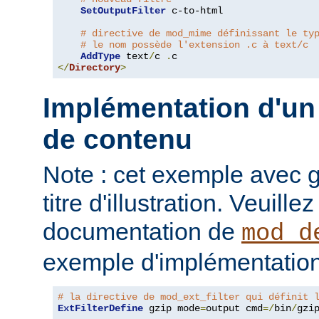
SetOutputFilter
 c-to-html

# directive de mod_mime définissant le ty
# le nom possède l'extension .c à text/c
AddType
 text
/
c 
.
</
Directory
>
Implémentation d'un 
de contenu
Note : cet exemple avec gz
titre d'illustration. Veuille
documentation de
mod_d
exemple d'implémentation
# la directive de mod_ext_filter qui définit 
ExtFilterDefine
 gzip mode
=
output cmd
=/
bin
/
gzip