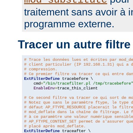
mod_substitute
traitement sans avoir à 
programme externe.
Tracer un autre filtre
# Trace les données lues et écrites par mod_d
# client particulier (IP 192.168.1.31) qui a 
# compression.
# Ce premier filtre va tracer ce qui entre da
ExtFilterDefine
 tracebefore \

    cmd
=
"/bin/tracefilter.pl /tmp/tracebefore
EnableEnv
=
trace_this_client

# Ce second filtre va tracer ce qui sort de m
# Notez que sans le paramètre ftype, le type 
# défaut AP_FTYPE_RESOURCE placerait le filtr
# mod_deflate dans la chaîne de filtrage. Le 
# à ce paramètre une valeur numérique sensibl
# AP_FTYPE_CONTENT_SET permet de s'assurer qu
# placé après mod_deflate.
ExtFilterDefine
 traceafter \
