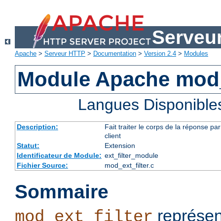
Serveu
Apache
>
Serveur HTTP
>
Documentation
>
Version 2.4
>
Modules
Module Apache mod_e
Langues Disponible
Description:
Fait traiter le corps de la réponse 
client
Statut:
Extension
Identificateur de Module:
ext_filter_module
Fichier Source:
mod_ext_filter.c
Sommaire
représen
mod_ext_filter