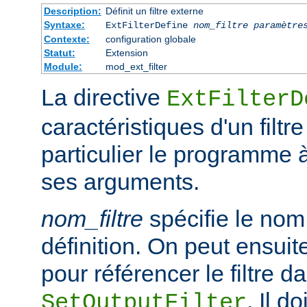
Description:
Définit un filtre externe
Syntaxe:
ExtFilterDefine
nom_filtre
paramètre
Contexte:
configuration globale
Statut:
Extension
Module:
mod_ext_filter
La directive
ExtFilterD
caractéristiques d'un filtr
particulier le programme 
ses arguments.
nom_filtre
spécifie le nom 
définition. On peut ensuit
pour référencer le filtre d
. Il d
SetOutputFilter