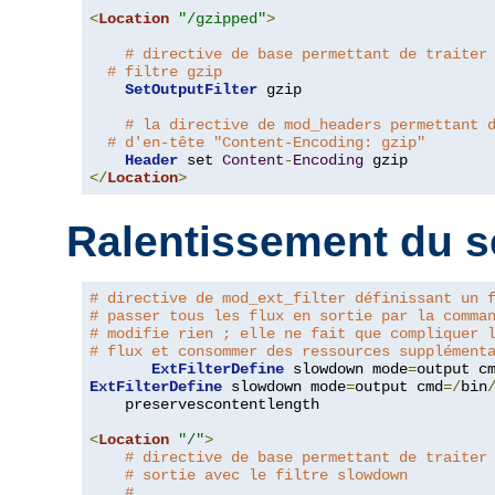
<
Location
"/gzipped"
>
# directive de base permettant de traiter
# filtre gzip
SetOutputFilter
 gzip

# la directive de mod_headers permettant 
# d'en-tête "Content-Encoding: gzip"
Header
 set 
Content
-
Encoding
</
Location
>
Ralentissement du s
# directive de mod_ext_filter définissant un 
# passer tous les flux en sortie par la comma
# modifie rien ; elle ne fait que compliquer 
# flux et consommer des ressources supplément
ExtFilterDefine
 slowdown mode
=
output c
ExtFilterDefine
 slowdown mode
=
output cmd
=/
bin
    preservescontentlength

<
Location
"/"
>
# directive de base permettant de traiter
# sortie avec le filtre slowdown
#