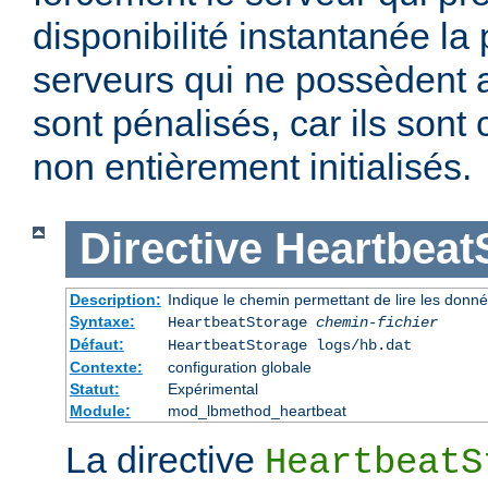
disponibilité instantanée la
serveurs qui ne possèdent a
sont pénalisés, car ils son
non entièrement initialisés.
Directive
Heartbeat
Description:
Indique le chemin permettant de lire les donn
Syntaxe:
HeartbeatStorage
chemin-fichier
Défaut:
HeartbeatStorage logs/hb.dat
Contexte:
configuration globale
Statut:
Expérimental
Module:
mod_lbmethod_heartbeat
La directive
HeartbeatS