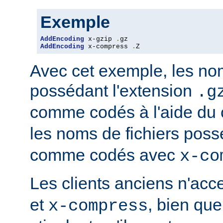
Exemple
AddEncoding
 x-gzip 
.
AddEncoding
 x-compress 
.
Z
Avec cet exemple, les nom
possédant l'extension
.g
comme codés à l'aide du
les noms de fichiers poss
comme codés avec
x-co
Les clients anciens n'ac
et
, bien que
x-compress