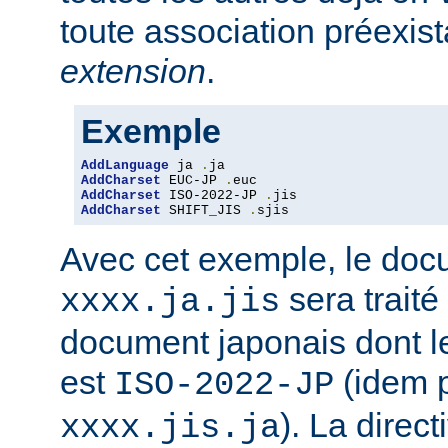
toute association préexis
extension
.
Exemple
AddLanguage
 ja 
.
AddCharset
 EUC-JP 
.
AddCharset
 ISO-2022-JP 
.
AddCharset
 SHIFT_JIS 
.
sjis
Avec cet exemple, le do
sera traité
xxxx.ja.jis
document japonais dont le
est
(idem 
ISO-2022-JP
). La direc
xxxx.jis.ja