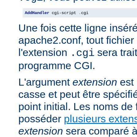
AddHandler
 cgi-script 
.
cgi
Une fois cette ligne insér
apache2.conf, tout fichie
l'extension
sera trai
.cgi
programme CGI.
L'argument
extension
est 
casse et peut être spécifi
point initial. Les noms de
posséder
plusieurs exten
extension
sera comparé à