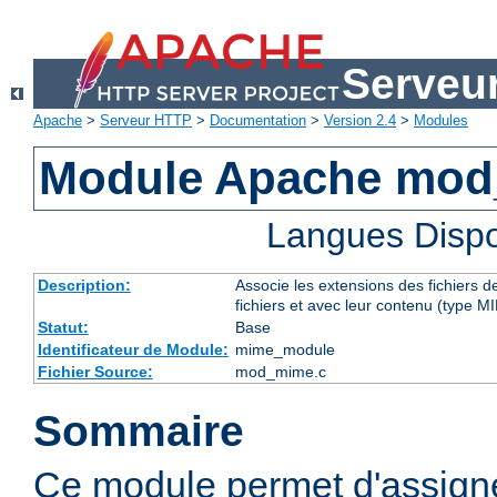
Serveu
Apache
>
Serveur HTTP
>
Documentation
>
Version 2.4
>
Modules
Module Apache mo
Langues Dispo
Description:
Associe les extensions des fichiers 
fichiers et avec leur contenu (type M
Statut:
Base
Identificateur de Module:
mime_module
Fichier Source:
mod_mime.c
Sommaire
Ce module permet d'assig