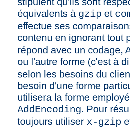
stipulent qu'ils sont resp
équivalents à
et
gzip
co
effectue ses comparaiso
contenu en ignorant tout 
répond avec un codage, Ap
ou l'autre forme (c'est à d
selon les besoins du client
besoin d'une forme partic
utilisera la forme employé
. Pour rés
AddEncoding
toujours utiliser
e
x-gzip