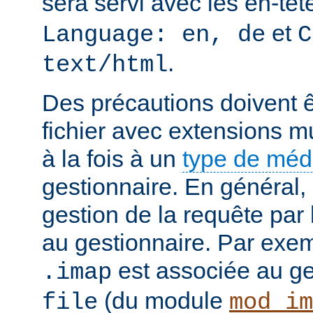
sera servi avec les en-tê
et
Language: en, de
C
.
text/html
Des précautions doivent ê
fichier avec extensions mu
à la fois à un
type de mé
gestionnaire. En général, 
gestion de la requête par
au gestionnaire. Par exemp
est associée au g
.imap
(du module
file
mod_im