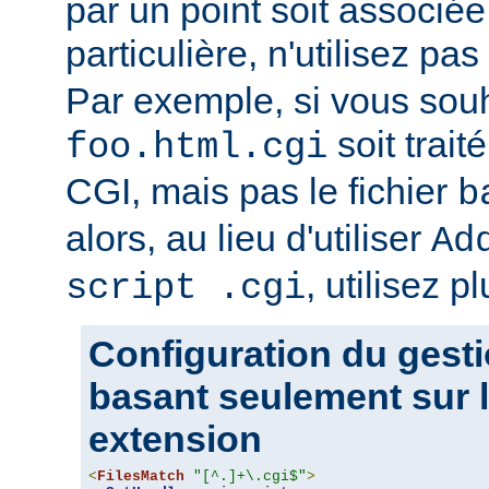
par un point soit associ
particulière, n'utilisez pas
Par exemple, si vous souh
soit trait
foo.html.cgi
CGI, mais pas le fichier
b
alors, au lieu d'utiliser
Ad
, utilisez pl
script .cgi
Configuration du gesti
basant seulement sur l
extension
<
FilesMatch
"[^.]+\.cgi$"
>