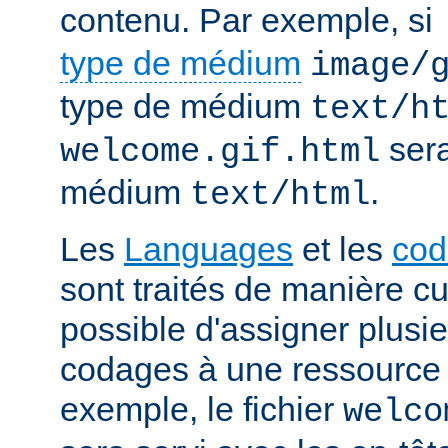
contenu. Par exemple, si
type de médium
image/
type de médium
text/h
sera
welcome.gif.html
médium
.
text/html
Les
Languages
et les
cod
sont traités de manière cum
possible d'assigner plusi
codages à une ressource p
exemple, le fichier
welco