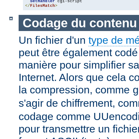
SetHandler
</
FilesMatch
>
Codage du contenu
Un fichier d'un
type de m
peut être également codé 
manière pour simplifier s
Internet. Alors que cela 
la compression, comme
g
s'agir de chiffrement, c
codage comme UUencodin
pour transmettre un fichie