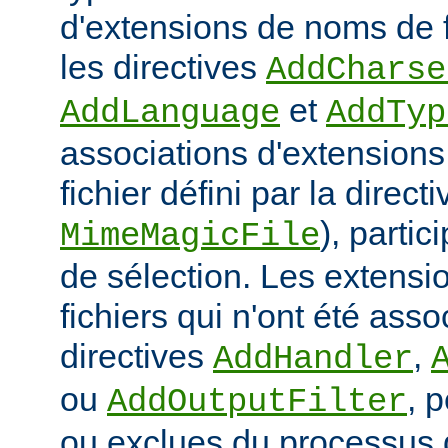
d'extensions de noms de f
les directives
AddCharse
et
AddLanguage
AddTyp
associations d'extensions 
fichier défini par la directi
), parti
MimeMagicFile
de sélection. Les extens
fichiers qui n'ont été ass
directives
,
AddHandler
ou
, 
AddOutputFilter
ou exclues du processus 