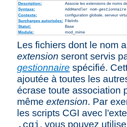
Description:
Associe les extensions de noms de
Syntaxe:
AddHandler
nom-gestionnaire
Contexte:
configuration globale, serveur virtu
Surcharges autorisées:
FileInfo
Statut:
Base
Module:
mod_mime
Les fichiers dont le nom 
extension
seront servis p
gestionnaire
spécifié. Cet
ajoutée à toutes les autre
écrase toute association 
même
extension
. Par exe
les scripts CGI avec l'exte
, vous pouvez utiliser
.cgi