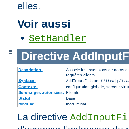
elles.
Voir aussi
SetHandler
Directive
AddInputFi
Description:
Associe les extensions de noms de fi
requêtes clients
Syntaxe:
AddInputFilter
filtre
[;
filt
Contexte:
configuration globale, serveur virtu
Surcharges autorisées:
FileInfo
Statut:
Base
Module:
mod_mime
La directive
AddInputFi