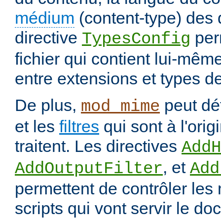
médium
(content-type) des
directive
per
TypesConfig
fichier qui contient lui-mêm
entre extensions et types d
De plus,
peut déf
mod_mime
et les
filtres
qui sont à l'orig
traitent. Les directives
AddH
, et
AddOutputFilter
Add
permettent de contrôler les
scripts qui vont servir le do