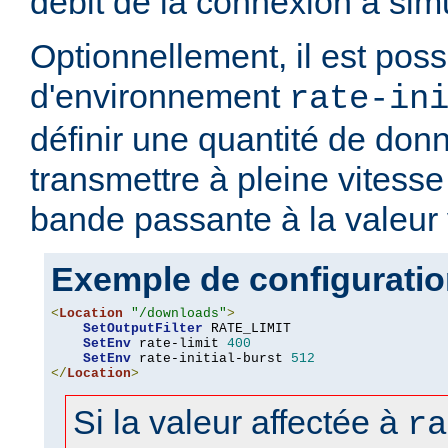
débit de la connexion à simu
Optionnellement, il est possi
d'environnement
rate-in
définir une quantité de don
transmettre à pleine vitesse 
bande passante à la valeur
Exemple de configurati
<
Location
"/downloads"
>
SetOutputFilter
 RATE_LIMIT

SetEnv
 rate-limit 
400
SetEnv
 rate-initial-burst 
512
</
Location
>
Si la valeur affectée à
ra