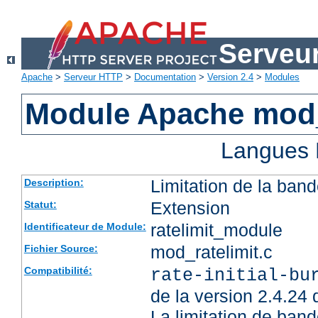
Serveu
Apache
>
Serveur HTTP
>
Documentation
>
Version 2.4
>
Modules
Module Apache mod_
Langues 
Limitation de la band
Description:
Extension
Statut:
ratelimit_module
Identificateur de Module:
mod_ratelimit.c
Fichier Source:
Compatibilité:
rate-initial-bu
de la version 2.4.24
La limitation de ban