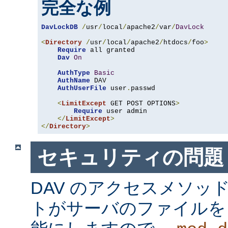
完全な例
DavLockDB
/
usr
/
local
/
apache2
/
var
/
DavLock
<
Directory
/
usr
/
local
/
apache2
/
htdocs
/
foo
>
Require
 all granted

Dav
On
AuthType
Basic
AuthName
 DAV

AuthUserFile
 user
.
passwd

<
LimitExcept
 GET POST OPTIONS
>
Require
 user admin

</
LimitExcept
>
</
Directory
>
セキュリティの問題
DAV のアクセスメソッ
トがサーバのファイルを