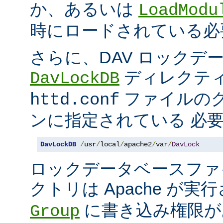
か、あるいは
LoadModu
時にロードされている必
さらに、DAV ロックデ
ディレクテ
DavLockDB
ファイルの
httd.conf
ンに指定されている 必
DavLockDB
/
usr
/
local
/
apache2
/
var
/
DavLock
ロックデータベースファ
クトリは Apache が
に書き込み権限が
Group