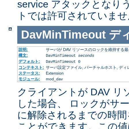
service アタックとな
トでは許可されていませ
DavMinTimeout
デ
説明:
サーバが DAV リソースのロックを維持する
構文:
DavMinTimeout
seconds
デフォルト:
DavMinTimeout 0
コンテキスト:
サーバ設定ファイル, バーチャルホスト, ディ
ステータス:
Extension
モジュール:
mod_dav
クライアントが DAV 
した場合、 ロックがサ
に解除されるまでの時間
ことができます。この値